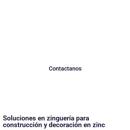
Contactanos y nuestro
equipo te va a asesorar
con todo lo que
necesites sobre
canaletas, zinguería y
materiales para tu
obra.
Contactanos
Soluciones en zinguería para
construcción y decoración en zinc