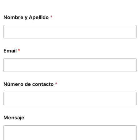
Nombre y Apellido
*
M
Email
*
e
n
s
a
j
e
Número de contacto
*
d
e
N
o
m
b
Mensaje
r
e