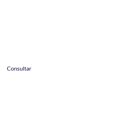
Electrodomésti
y Aire
Acondicionados
Consultar
Selladores,
membranas y