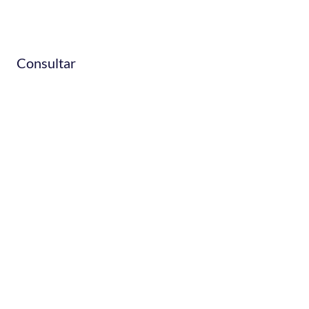
aislantes
Consultar
¿Tenés alguna duda?
Estamos para
ayudarte