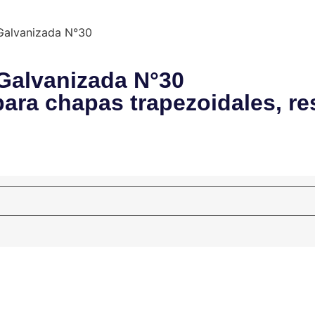
Galvanizada N°30
Galvanizada N°30
ara chapas trapezoidales, res